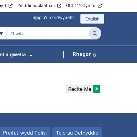
hyd
Ymddiriedolaethau
GIG 111 Cymru
Sgipio'r mordwyaeth
English
Chwilio
Rhagor
l a gwella
fer Plant a phobl ifanc
isddewislen ar gyfer Ffrydiau gwaith
Dangos isddewislen ar gyfer Ymch
Recite Me
Preifatrwydd Polisi
Telerau Defnyddio