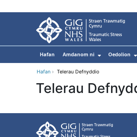
Neidio i'r prif gynnwy
Hafan
Amdanom ni
Oedolion
Dangos isdd
Hafan
›
Telerau Defnyddio
Telerau Defnyd