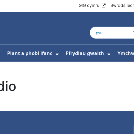
GIG cymru
Bwrdds Iec
Plant a phobl ifanc
Ffrydiau gwaith
Ymchwi
ewislen ar gyfer Amdanom ni
Dangos isddewislen ar gyfer Oedolion
Dangos isddewislen ar gy
Dangos 
dio