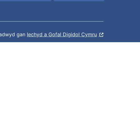
ladwyd gan
Iechyd a Gofal Digidol Cymru