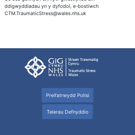
ddigwyddiadau yn y dyfodol, e-bostiwch
CTM.TraumaticStress@wales.nhs.uk
Preifatrwydd Polisi
Telerau Defnyddio