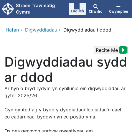
Neidio i'r prif gynnwy
Straen Trawmatig
English
Chwilio
Cwymplen
Cymru
Hafan
›
Digwyddiadau
›
Digwyddiadau i ddod
Recite Me
Digwyddiadau sydd
ar ddod
Ar hyn o bryd rydym yn cynllunio ein digwyddiadau ar
gyfer 2025/26.
Cyn gynted ag y bydd y dyddiadau/lleoliadau'n cael
eu cadarnhau, byddwn yn eu postio yma.
Os oes gennych unrhyw gwestiynau am