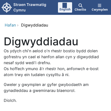
Neidio i'r prif gynnwy
Straen Trawmatig
English
Chwilio
Cwymplen
Cymru
Hafan
›
Digwyddiadau
Digwyddiadau
Os ydych chi'n aelod o'n rhestr bostio bydd dolen
gofrestru yn cael ei hanfon allan cyn y digwyddiad
nesaf sydd wedi'i drefnu.
Os hoffech ymuno â'r rhestr hon, anfonwch e-bost
atom trwy ein tudalen cysylltu â ni.
Gweler y gwymplen ar gyfer gwybodaeth am
gynadleddau a gweminarau blaenorol.
Diolch.